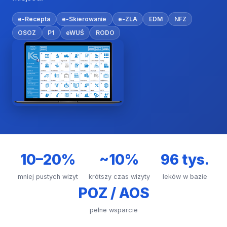
e-Recepta
e-Skierowanie
e-ZLA
EDM
NFZ
OSOZ
P1
eWUŚ
RODO
10–20%
~10%
96 tys.
mniej pustych wizyt
krótszy czas wizyty
leków w bazie
POZ / AOS
pełne wsparcie