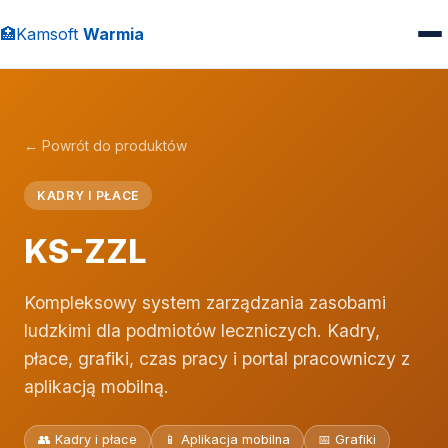
🏥
Kamsoft
Warmia
← Powrót do produktów
KADRY I PŁACE
KS-ZZL
Kompleksowy system zarządzania zasobami
ludzkimi dla podmiotów leczniczych. Kadry,
płace, grafiki, czas pracy i portal pracowniczy z
aplikacją mobilną.
👥 Kadry i płace
📱 Aplikacja mobilna
📅 Grafiki