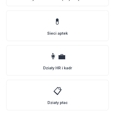
💊
Sieci aptek
👩‍💼
Działy HR i kadr
📋
Działy płac