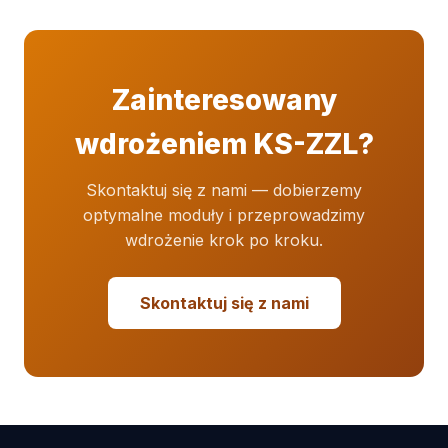
Zainteresowany
wdrożeniem KS-ZZL?
Skontaktuj się z nami — dobierzemy
optymalne moduły i przeprowadzimy
wdrożenie krok po kroku.
Skontaktuj się z nami