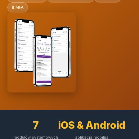
🔒 MFA
7
iOS & Android
modułów systemowych
aplikacja mobilna